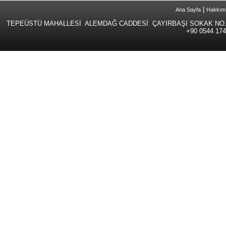
|
Ana Sayfa
Hakkım
TEPEÜSTÜ MAHALLESİ ALEMDAĞ CADDESİ ÇAYIRBAŞI SOKAK NO.
+90 0544 174