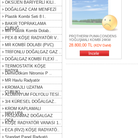
OKSİJEN BARİYERLİ KILI..
DOĞALGAZ CAM MENFEZİ
Plastik Kombi Seti 8 l..
BAKIR TOPRAKLAMA
ÇUBUĞ..
MR Plastik Kombi Dolab..
PROTHERM PUMA CONDENS
PEX-B KÖŞE RADYATÖR V..
YOĞUŞMALI KOMBİ 24KW
MR KOMBİ DOLABI (PVC)
28.800,00 TL
(KDV Dahil)
TRİFONLU DOĞALGAZ GAZ ..
DOĞALGAZ KOMBİ FLEXİ ..
TERMOSTATİK KÖŞE
RADYA..
DemirDöküm Nitromix P ..
MR Havlu Radyatör
KROMAJLI UZATMA
ÇUBUKL..
ALÜMİNYUM FOLYOLU TESİ..
3/4 KÜRESEL DOĞALGAZ..
KROM KAPLAMALI
HAVLUPA..
PASLANMAZ DOĞALGAZ
OCA..
KÖŞE RADYATÖR VANASI 1..
ECA (RV2) KÖŞE RADYATÖ..
Standart Panel Radyatö..