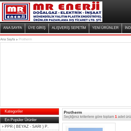
ANA SAYFA
ÜYE GİRİŞ
ALIŞVERİŞ SEPETİM
YENİ ÜRÜNLER
İND
Ana Sayfa
Protherm
Kategoriler
Protherm
Seçtiğiniz kriterlere göre toplam
1
adet ürü
En Popüler Ürünler
PPR ( BEYAZ - SARI ) P..