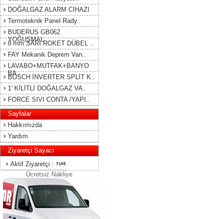
DOĞALGAZ ALARM CİHAZI
Termoteknik Panel Rady..
BUDERUS GB062
YOĞUŞMAL..
8 mm SARI ROKET DÜBEL ..
FAY Mekanik Deprem Van..
LAVABO+MUTFAK+BANYO
BA..
BOSCH İNVERTER SPLİT K..
1' KİLİTLİ DOĞALGAZ VA..
FORCE SIVI CONTA /YAPI..
Sayfalar
Hakkımızda
Yardım
Ziyaretçi Sayacı
Aktif Ziyaretçi :
Ücretsiz Nakliye