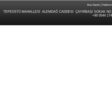
|
Ana Sayfa
Hakkım
TEPEÜSTÜ MAHALLESİ ALEMDAĞ CADDESİ ÇAYIRBAŞI SOKAK NO.
+90 0544 174