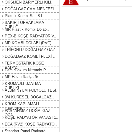
OKSİJEN BARİYERLİ KILI..
DOĞALGAZ CAM MENFEZİ
Plastik Kombi Seti 8 l..
BAKIR TOPRAKLAMA
ÇUBUĞ..
MR Plastik Kombi Dolab..
PEX-B KÖŞE RADYATÖR V..
MR KOMBİ DOLABI (PVC)
TRİFONLU DOĞALGAZ GAZ ..
DOĞALGAZ KOMBİ FLEXİ ..
TERMOSTATİK KÖŞE
RADYA..
DemirDöküm Nitromix P ..
MR Havlu Radyatör
KROMAJLI UZATMA
ÇUBUKL..
ALÜMİNYUM FOLYOLU TESİ..
3/4 KÜRESEL DOĞALGAZ..
KROM KAPLAMALI
HAVLUPA..
PASLANMAZ DOĞALGAZ
OCA..
KÖŞE RADYATÖR VANASI 1..
ECA (RV2) KÖŞE RADYATÖ..
Standart Panel Radyatö..