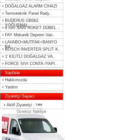
DOĞALGAZ ALARM CİHAZI
Termoteknik Panel Rady..
BUDERUS GB062
YOĞUŞMAL..
8 mm SARI ROKET DÜBEL ..
FAY Mekanik Deprem Van..
LAVABO+MUTFAK+BANYO
BA..
BOSCH İNVERTER SPLİT K..
1' KİLİTLİ DOĞALGAZ VA..
FORCE SIVI CONTA /YAPI..
Sayfalar
Hakkımızda
Yardım
Ziyaretçi Sayacı
Aktif Ziyaretçi :
Ücretsiz Nakliye