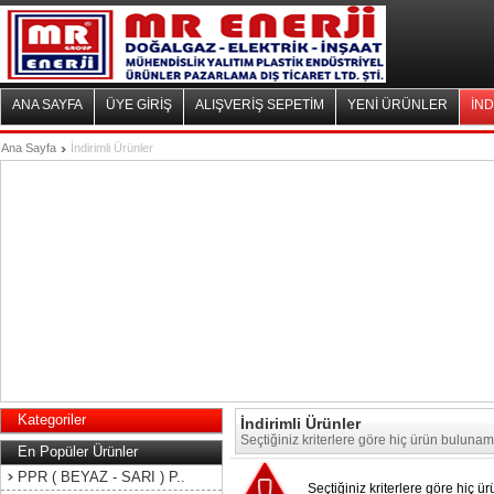
ANA SAYFA
ÜYE GİRİŞ
ALIŞVERİŞ SEPETİM
YENİ ÜRÜNLER
İND
Ana Sayfa
İndirimli Ürünler
Kategoriler
İndirimli Ürünler
Seçtiğiniz kriterlere göre hiç ürün bulunam
En Popüler Ürünler
PPR ( BEYAZ - SARI ) P..
Seçtiğiniz kriterlere göre hiç 