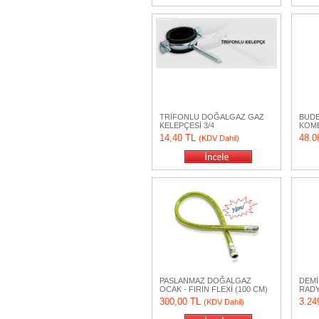
TRİFONLU DOĞALGAZ GAZ
BUDE
KELEPÇESİ 3/4
KOMB
14,40 TL
48.0
(KDV Dahil)
PASLANMAZ DOĞALGAZ
DEMİ
OCAK - FIRIN FLEXİ (100 CM)
RADY
300,00 TL
3.24
(KDV Dahil)