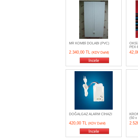
MR KOMBİ DOLABI (PVC)
OKSİ
PEX-
2.340,00 TL
42,0
(KDV Dahil)
DOĞALGAZ ALARM CİHAZI
KROM
(50 x
420,00 TL
2.52
(KDV Dahil)