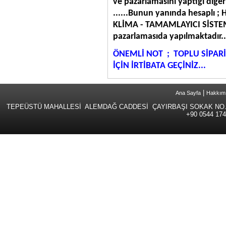
ve pazarlamasını yaptığı diğe
......Bunun yanında hesaplı
KLİMA - TAMAMLAYICI SİST
pazarlama
ÖNEMLİ NOT ; TOPLU SİPARİ
İÇİN İRTİBATA
GE
|
Ana Sayfa
Hakkım
TEPEÜSTÜ MAHALLESİ ALEMDAĞ CADDESİ ÇAYIRBAŞI SOKAK NO.
+90 0544 174