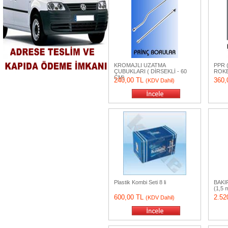
KROMAJLI UZATMA
PPR (
ÇUBUKLARI ( DİRSEKLİ - 60
ROKE
CM)
240,00 TL
360,
(KDV Dahil)
Plastik Kombi Seti 8 li
BAKI
(1,5 m
600,00 TL
2.52
(KDV Dahil)