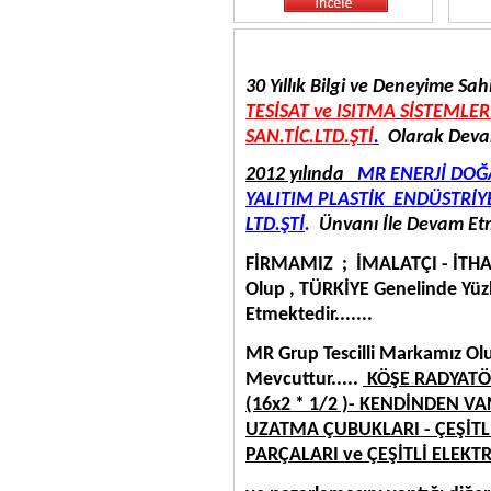
30 Y
ıllık Bilgi ve Deneyime Sa
TESİSAT ve ISITMA
SİSTEMLER
SAN.TİC.LTD.ŞTİ
.
Olarak Deva
2012 yılında
MR ENERJİ DOĞ
YALITIM PLASTİK ENDÜSTRİ
LTD.ŞTİ
.
Ünvanı İle Devam Etme
FİRMAMIZ ; İMALATÇI - İTH
Olup , TÜRKİYE Genelinde Yüzl
Etmektedir.......
MR Grup Tescilli Markamız Ol
Mevcuttur.....
KÖŞE RADYATÖ
(16x2 * 1/2 )- KENDİNDEN V
UZATMA ÇUBUKLARI - ÇEŞİTL
PARÇALARI ve ÇEŞİTLİ ELEK