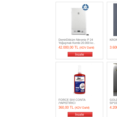
DemirDöküm Nitromix P 24
KROM
Yoğuşmalı Kombi 20.000 kc..
42.000,00 TL
3.60
(KDV Dahil)
FORCE SIVI CONTA
GOLD
/YAPISTIRICI
50*10
360,00 TL
4.20
(KDV Dahil)