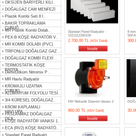
OKSİJEN BARİYERLİ KILI..
DOĞALGAZ CAM MENFEZİ
Plastik Kombi Seti 8 l..
BAKIR TOPRAKLAMA
ÇUBUĞ..
MR Plastik Kombi Dolab..
Standart Panel Radyatör -
8 mm
1521112260100
500 
PEX-B KÖŞE RADYATÖR V..
2.700,00 TL
300,
(KDV Dahil)
MR KOMBİ DOLABI (PVC)
TRİFONLU DOĞALGAZ GAZ ..
DOĞALGAZ KOMBİ FLEXİ ..
TERMOSTATİK KÖŞE
RADYA..
DemirDöküm Nitromix P ..
MR Havlu Radyatör
KROMAJLI UZATMA
ÇUBUKL..
ALÜMİNYUM FOLYOLU TESİ..
3/4 KÜRESEL DOĞALGAZ..
FAY Mekanik Deprem Vanası 1'
DOĞA
KROM KAPLAMALI
960,00 TL
30,0
(KDV Dahil)
HAVLUPA..
PASLANMAZ DOĞALGAZ
OCA..
KÖŞE RADYATÖR VANASI 1..
ECA (RV2) KÖŞE RADYATÖ..
Standart Panel Radyatö..