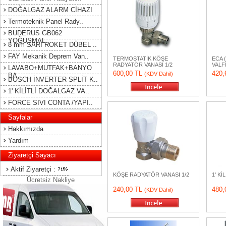
DOĞALGAZ ALARM CİHAZI
Termoteknik Panel Rady..
BUDERUS GB062
YOĞUŞMAL..
8 mm SARI ROKET DÜBEL ..
FAY Mekanik Deprem Van..
TERMOSTATİK KÖŞE
ECA 
RADYATÖR VANASI 1/2
VALFİ
LAVABO+MUTFAK+BANYO
600,00 TL
420,
(KDV Dahil)
BA..
BOSCH İNVERTER SPLİT K..
1' KİLİTLİ DOĞALGAZ VA..
FORCE SIVI CONTA /YAPI..
Sayfalar
Hakkımızda
Yardım
Ziyaretçi Sayacı
Aktif Ziyaretçi :
KÖŞE RADYATÖR VANASI 1/2
1' K
Ücretsiz Nakliye
240,00 TL
480,
(KDV Dahil)