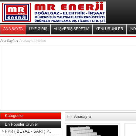
ANA SAYFA
ÜYE GİRİŞ
ALIŞVERİŞ SEPETİM
YENİ ÜRÜNLER
İND
Ana Sayfa
Anasayfa Ürünleri
Kategoriler
Anasayfa
En Popüler Ürünler
PPR ( BEYAZ - SARI ) P..