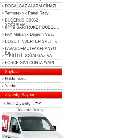
DOĞALGAZ ALARM CİHAZI
Termoteknik Panel Rady..
BUDERUS GB062
YOĞUŞMAL..
8 mm SARI ROKET DÜBEL ..
FAY Mekanik Deprem Van..
BOSCH İNVERTER SPLİT K..
LAVABO+MUTFAK+BANYO
BA..
1' KİLİTLİ DOĞALGAZ VA..
FORCE SIVI CONTA /YAPI..
Sayfalar
Hakkımızda
Yardım
Ziyaretçi Sayacı
Aktif Ziyaretçi :
Ücretsiz Nakliye