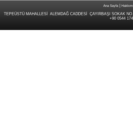
|
Ana Sayfa
Hakkım
TEPEÜSTÜ MAHALLESİ ALEMDAĞ CADDESİ ÇAYIRBAŞI SOKAK NO.
+90 0544 174