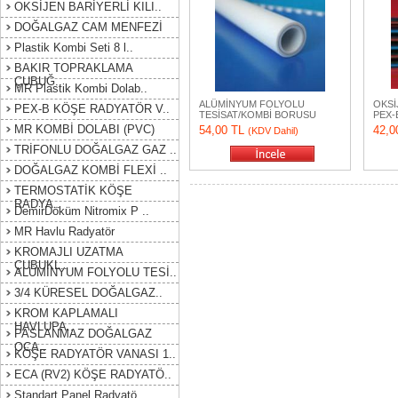
OKSİJEN BARİYERLİ KILI..
DOĞALGAZ CAM MENFEZİ
Plastik Kombi Seti 8 l..
BAKIR TOPRAKLAMA
ÇUBUĞ..
MR Plastik Kombi Dolab..
ALÜMİNYUM FOLYOLU
OKSİ
PEX-B KÖŞE RADYATÖR V..
TESİSAT/KOMBİ BORUSU
PEX-
MR KOMBİ DOLABI (PVC)
54,00 TL
42,0
(KDV Dahil)
TRİFONLU DOĞALGAZ GAZ ..
DOĞALGAZ KOMBİ FLEXİ ..
TERMOSTATİK KÖŞE
RADYA..
DemirDöküm Nitromix P ..
MR Havlu Radyatör
KROMAJLI UZATMA
ÇUBUKL..
ALÜMİNYUM FOLYOLU TESİ..
3/4 KÜRESEL DOĞALGAZ..
KROM KAPLAMALI
HAVLUPA..
PASLANMAZ DOĞALGAZ
OCA..
KÖŞE RADYATÖR VANASI 1..
ECA (RV2) KÖŞE RADYATÖ..
Standart Panel Radyatö..