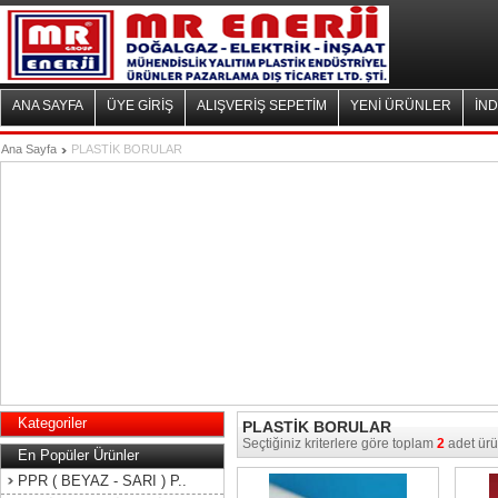
ANA SAYFA
ÜYE GİRİŞ
ALIŞVERİŞ SEPETİM
YENİ ÜRÜNLER
İND
Ana Sayfa
PLASTİK BORULAR
Kategoriler
PLASTİK BORULAR
Seçtiğiniz kriterlere göre toplam
2
adet ürü
En Popüler Ürünler
PPR ( BEYAZ - SARI ) P..