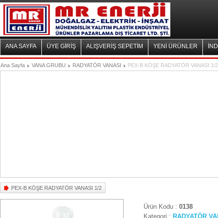
ANA SAYFA
ÜYE GİRİŞ
ALIŞVERİŞ SEPETİM
YENİ ÜRÜNLER
İND
Ana Sayfa
VANA GRUBU
RADYATÖR VANASI
PEX-B KÖŞE RADYATÖR VANASI 1/2
PEX-B KÖŞE RADYATÖR VANASI 1/2
Ürün Kodu :
0138
Kategori :
RADYATÖR VA