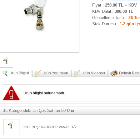
Fiyat :
250,00 TL + KDV
KDV Dahil :
300,00 TL
Güncelleme Tarihi :
26 Te
Stok Durumu :
1-2 gün iç
Ürün Bilgisi
Ürün Yorumları
Ürün Videosu
Detaylı Res
Ürün bilgisi bulunamadı.
Bu Kategorideki En Çok Satılan 50 Ürün
PEX-B KÖŞE RADYATÖR VANASI 1/2