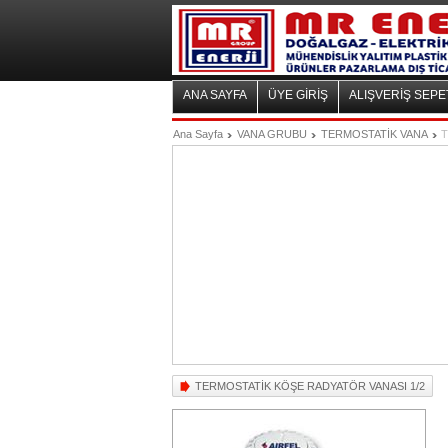
ANA SAYFA
ÜYE GİRİŞ
ALIŞVERİŞ SEPE
Ana Sayfa
VANA GRUBU
TERMOSTATİK VANA
T
TERMOSTATİK KÖŞE RADYATÖR VANASI 1/2