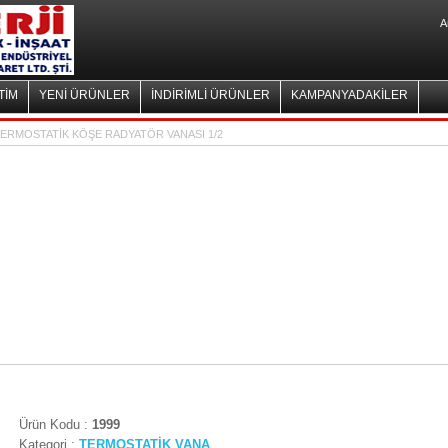
A
TİM
YENİ ÜRÜNLER
İNDİRİMLİ ÜRÜNLER
KAMPANYADAKİLER
ERMOSTATİK KÖŞE RADYATÖR VANASI 1/2
Ürün Kodu :
1999
Kategori :
TERMOSTATİK VANA