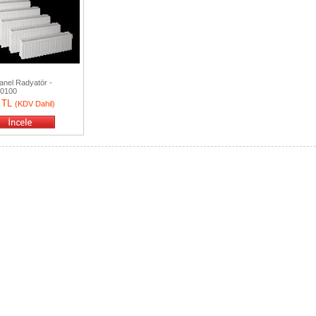
anel Radyatör -
60100
0 TL
(KDV Dahil)