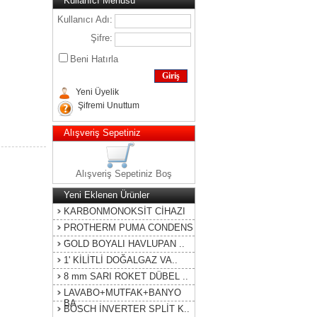
Kullanıcı Menüsü
Kullanıcı Adı:
Şifre:
Beni Hatırla
Yeni Üyelik
Şifremi Unuttum
Alışveriş Sepetiniz
Alışveriş Sepetiniz Boş
Yeni Eklenen Ürünler
KARBONMONOKSİT CİHAZI
PROTHERM PUMA CONDENS
..
GOLD BOYALI HAVLUPAN ..
1' KİLİTLİ DOĞALGAZ VA..
8 mm SARI ROKET DÜBEL ..
LAVABO+MUTFAK+BANYO
BA..
BOSCH İNVERTER SPLİT K..