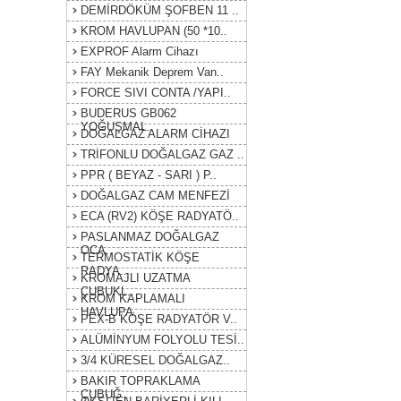
DEMİRDÖKÜM ŞOFBEN 11 ..
KROM HAVLUPAN (50 *10..
EXPROF Alarm Cihazı
FAY Mekanik Deprem Van..
FORCE SIVI CONTA /YAPI..
BUDERUS GB062
YOĞUŞMAL..
DOĞALGAZ ALARM CİHAZI
TRİFONLU DOĞALGAZ GAZ ..
PPR ( BEYAZ - SARI ) P..
DOĞALGAZ CAM MENFEZİ
ECA (RV2) KÖŞE RADYATÖ..
PASLANMAZ DOĞALGAZ
OCA..
TERMOSTATİK KÖŞE
RADYA..
KROMAJLI UZATMA
ÇUBUKL..
KROM KAPLAMALI
HAVLUPA..
PEX-B KÖŞE RADYATÖR V..
ALÜMİNYUM FOLYOLU TESİ..
3/4 KÜRESEL DOĞALGAZ..
BAKIR TOPRAKLAMA
ÇUBUĞ..