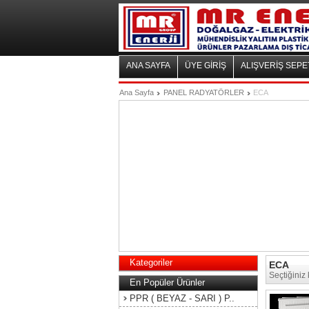
ANA SAYFA
ÜYE GİRİŞ
ALIŞVERİŞ SEPE
Ana Sayfa
PANEL RADYATÖRLER
ECA
Kategoriler
ECA
Seçtiğiniz
En Popüler Ürünler
PPR ( BEYAZ - SARI ) P..