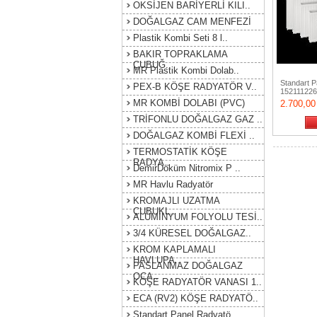
OKSİJEN BARİYERLİ KILI..
DOĞALGAZ CAM MENFEZİ
Plastik Kombi Seti 8 l..
BAKIR TOPRAKLAMA
ÇUBUĞ..
MR Plastik Kombi Dolab..
Standart P
PEX-B KÖŞE RADYATÖR V..
15211122
MR KOMBİ DOLABI (PVC)
2.700,0
TRİFONLU DOĞALGAZ GAZ ..
DOĞALGAZ KOMBİ FLEXİ ..
TERMOSTATİK KÖŞE
RADYA..
DemirDöküm Nitromix P ..
MR Havlu Radyatör
KROMAJLI UZATMA
ÇUBUKL..
ALÜMİNYUM FOLYOLU TESİ..
3/4 KÜRESEL DOĞALGAZ..
KROM KAPLAMALI
HAVLUPA..
PASLANMAZ DOĞALGAZ
OCA..
KÖŞE RADYATÖR VANASI 1..
ECA (RV2) KÖŞE RADYATÖ..
Standart Panel Radyatö..