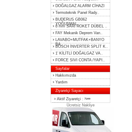
DOĞALGAZ ALARM CİHAZI
Termoteknik Panel Rady..
BUDERUS GB062
YOĞUŞMAL..
8 mm SARI ROKET DÜBEL ..
FAY Mekanik Deprem Van..
LAVABO+MUTFAK+BANYO
BA..
BOSCH İNVERTER SPLİT K..
1' KİLİTLİ DOĞALGAZ VA..
FORCE SIVI CONTA /YAPI..
Sayfalar
Hakkımızda
Yardım
Ziyaretçi Sayacı
Aktif Ziyaretçi :
Ücretsiz Nakliye