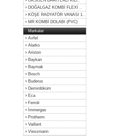
OKSİJEN BARİYERLİ KILI..
DOĞALGAZ KOMBİ FLEXİ ..
KÖŞE RADYATÖR VANASI 1..
MR KOMBİ DOLABI (PVC)
Markalar
Aırfel
Alarko
Ariston
Baykan
Baymak
Bosch
Buderus
Demirdöküm
Eca
Ferroli
İmmergas
Protherm
Vaillant
Viessmann