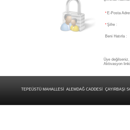
E-Posta Adres
*
Şifre :
*
Beni Hatırla :
Üye değilseniz,
Aktivasyon link
TEPEÜSTÜ MAHALLESİ ALEMDAĞ CADDESİ ÇAYIRBAŞI SOKAK