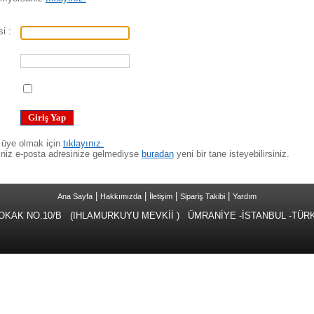
i :
 üye olmak için
tıklayınız.
iniz e-posta adresinize gelmediyse
buradan
yeni bir tane isteyebilirsiniz.
|
|
|
|
Ana Sayfa
Hakkımızda
İletişim
Sipariş Takibi
Yardım
 NO.10/B (IHLAMURKUYU MEVKİİ ) ÜMRANİYE -İSTANBUL -TÜRKİYE