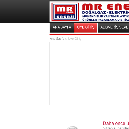
ANA SAYFA
ÜYE GİRİŞ
ALIŞVERİŞ SEPE
Ana Sayfa
Üye Giriş
Daha önce üye
Şifrenizi hatır