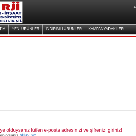
A
TİM
YENİ ÜRÜNLER
İNDİRİMLİ ÜRÜNLER
KAMPANYADAKİLER
 olduysanız lütfen e-posta adresinizi ve şifrenizi giriniz!
lamıyorsanız
tıklayınız.