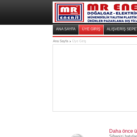
ANA SAYFA
ÜYE GİRİŞ
ALIŞVERİŞ SEPE
Ana Sayfa
Üye Giriş
Daha önce üye
Şifrenizi hatır