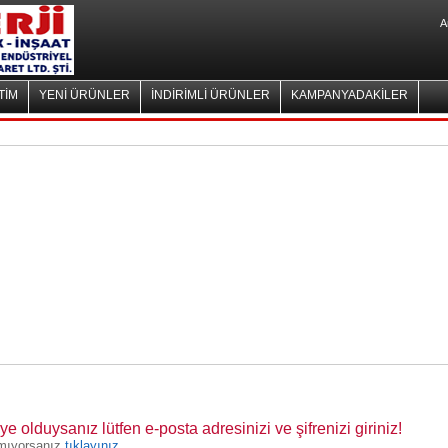
A
TİM
YENİ ÜRÜNLER
İNDİRİMLİ ÜRÜNLER
KAMPANYADAKİLER
 olduysanız lütfen e-posta adresinizi ve şifrenizi giriniz!
lamıyorsanız
tıklayınız.