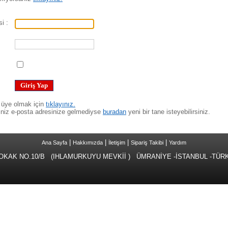
i :
 üye olmak için
tıklayınız.
iniz e-posta adresinize gelmediyse
buradan
yeni bir tane isteyebilirsiniz.
|
|
|
|
Ana Sayfa
Hakkımızda
İletişim
Sipariş Takibi
Yardım
 NO.10/B (IHLAMURKUYU MEVKİİ ) ÜMRANİYE -İSTANBUL -TÜRKİYE