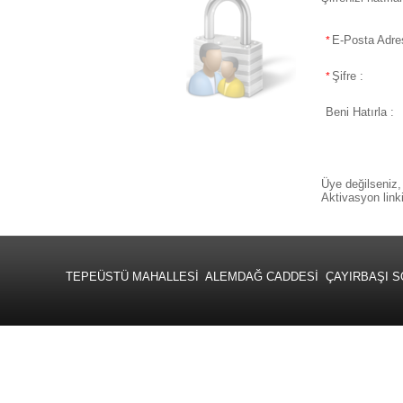
E-Posta Adres
*
Şifre :
*
Beni Hatırla :
Üye değilseniz,
Aktivasyon link
TEPEÜSTÜ MAHALLESİ ALEMDAĞ CADDESİ ÇAYIRBAŞI SOKAK