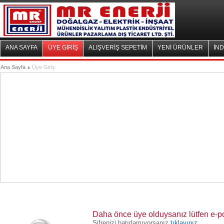
ANA SAYFA
ÜYE GİRİŞ
ALIŞVERİŞ SEPETİM
YENİ ÜRÜNLER
İND
Ana Sayfa
Üye Giriş
Daha önce üye olduysanız lütfen e-post
Şifrenizi hatırlamıyorsanız
tıklayınız.