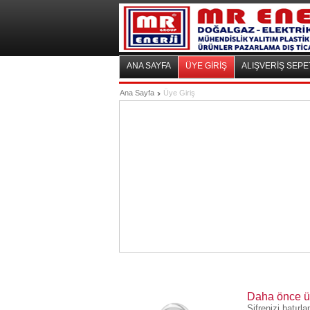
ANA SAYFA
ÜYE GİRİŞ
ALIŞVERİŞ SEPE
Ana Sayfa
Üye Giriş
Daha önce üye
Şifrenizi hatır