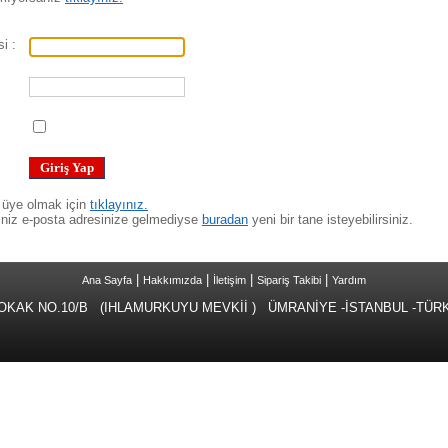
i :
 üye olmak için
tıklayınız.
iniz e-posta adresinize gelmediyse
buradan
yeni bir tane isteyebilirsiniz.
|
|
|
|
Ana Sayfa
Hakkımızda
İletişim
Sipariş Takibi
Yardım
 NO.10/B (IHLAMURKUYU MEVKİİ ) ÜMRANİYE -İSTANBUL -TÜRKİYE