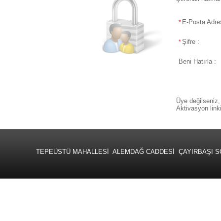
E-Posta Adres
*
Şifre :
*
Beni Hatırla :
Üye değilseniz,
Aktivasyon link
TEPEÜSTÜ MAHALLESİ ALEMDAĞ CADDESİ ÇAYIRBAŞI SOKAK