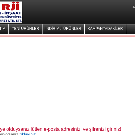
A
TİM
YENİ ÜRÜNLER
İNDİRİMLİ ÜRÜNLER
KAMPANYADAKİLER
 olduysanız lütfen e-posta adresinizi ve şifrenizi giriniz!
lamıyorsanız
tıklayınız.