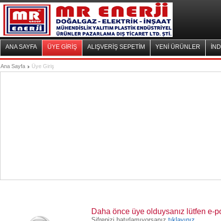
ANA SAYFA
ÜYE GİRİŞ
ALIŞVERİŞ SEPETİM
YENİ ÜRÜNLER
İND
Ana Sayfa
Üye Giriş
Daha önce üye olduysanız lütfen e-post
Şifrenizi hatırlamıyorsanız
tıklayınız.