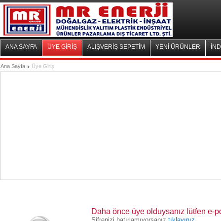
ANA SAYFA
ÜYE GİRİŞ
ALIŞVERİŞ SEPETİM
YENİ ÜRÜNLER
İND
Ana Sayfa
Üye Giriş
Daha önce üye olduysanız lütfen e-post
Şifrenizi hatırlamıyorsanız
tıklayınız.